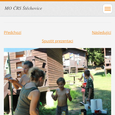
MO ČRS Štěchovice
Předchozí
Následující
Spustit prezentaci