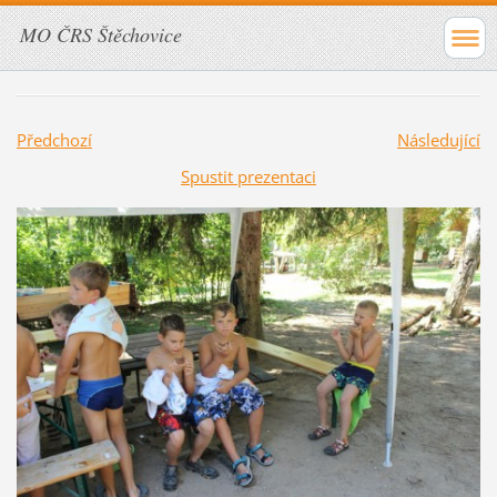
MO ČRS Štěchovice
Předchozí
Následující
Spustit prezentaci