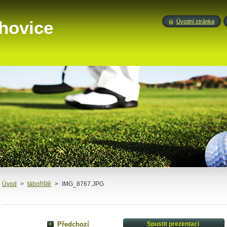
hovice
Úvodní stránka
Úvod
>
tábořiště
>
IMG_8767.JPG
Předchozí
Spustit prezentaci