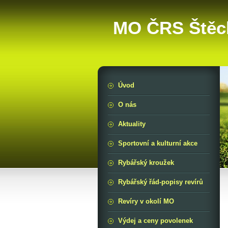
MO ČRS Štěc
Úvod
O nás
Aktuality
Sportovní a kulturní akce
Rybářský kroužek
Rybářský řád-popisy revírů
Revíry v okolí MO
Výdej a ceny povolenek