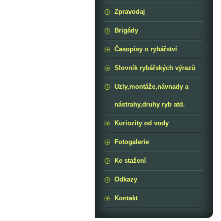
Zpravodaj
Brigády
Časopisy o rybářství
Slovník rybářských výrazů
Uzly,montáže,návnady a
nástrahy,druhy ryb atd.
Kuriozity od vody
Fotogalerie
Ke stažení
Odkazy
Kontakt