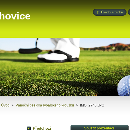
hovice
Úvodní stránka
Úvod
>
Vánoční besídka rybářského kroužku
>
IMG_2746.JPG
Předchozí
Spustit prezentaci