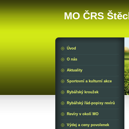
MO ČRS Štěc
Úvod
O nás
Aktuality
Sportovní a kulturní akce
Rybářský kroužek
Rybářský řád-popisy revírů
Revíry v okolí MO
Výdej a ceny povolenek