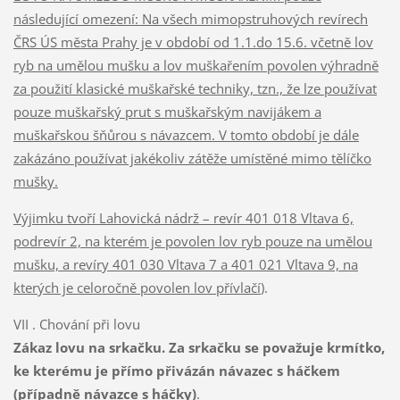
následující omezení: Na všech mimopstruhových revírech
ČRS ÚS města Prahy je v období od 1.1.do 15.6. včetně lov
ryb na umělou mušku a lov muškařením povolen výhradně
za použití klasické muškařské techniky, tzn., že lze používat
pouze muškařský prut s muškařským navijákem a
muškařskou šňůrou s návazcem. V tomto období je dále
zakázáno používat jakékoliv zátěže umístěné mimo tělíčko
mušky.
Výjimku tvoří Lahovická nádrž – revír 401 018 Vltava 6,
podrevír 2, na kterém je povolen lov ryb pouze na umělou
mušku, a revíry 401 030 Vltava 7 a 401 021 Vltava 9, na
kterých je celoročně povolen lov přívlačí
).
VII . Chování při lovu
Zákaz lovu na srkačku. Za srkačku se považuje krmítko,
ke kterému je přímo přivázán návazec s háčkem
(případně návazce s háčky)
.