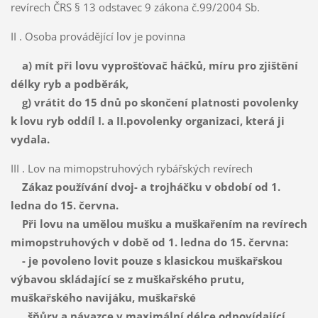
revírech ČRS § 13 odstavec 9 zákona č.99/2004 Sb.
II . Osoba provádějící lov je povinna
a) mít při lovu vyprošťovač háčků, míru pro zjištění
délky ryb a podběrák,
g) vrátit do 15 dnů po skončení platnosti povolenky
k lovu ryb oddíl I. a II.povolenky organizaci, která ji
vydala.
III . Lov na mimopstruhových rybářských revírech
Zákaz používání dvoj- a trojháčku v období od 1.
ledna do 15. června.
Při lovu na umělou mušku a muškařením na revírech
mimopstruhových v době od 1. ledna do 15. června:
- je povoleno lovit pouze s klasickou muškařskou
výbavou skládající se z muškařského prutu,
muškařského navijáku, muškařské
šňůry a návazce v maximální délce odpovídající