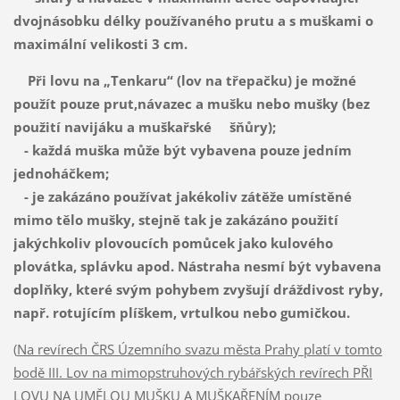
dvojnásobku délky používaného prutu a s muškami o
maximální velikosti 3 cm.
Při lovu na „Tenkaru“ (lov na třepačku) je možné
použít pouze prut,návazec a mušku nebo mušky (bez
použití navijáku a muškařské šňůry);
- každá muška může být vybavena pouze jedním
jednoháčkem;
- je zakázáno používat jakékoliv zátěže umístěné
mimo tělo mušky, stejně tak je zakázáno použití
jakýchkoliv plovoucích pomůcek jako kulového
plovátka, splávku apod. Nástraha nesmí být vybavena
doplňky, které svým pohybem zvyšují dráždivost ryby,
např. rotujícím plíškem, vrtulkou nebo gumičkou.
(
Na revírech ČRS Územního svazu města Prahy platí v tomto
bodě III. Lov na mimopstruhových rybářských revírech PŘI
LOVU NA UMĚLOU MUŠKU A MUŠKAŘENÍM pouze