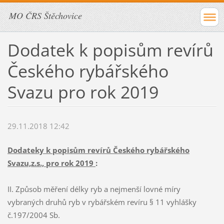
MO ČRS Štěchovice
Dodatek k popisům revírů
Českého rybářského
Svazu pro rok 2019
29.11.2018 12:42
Dodateky k popisům revírů Českého rybářského
Svazu,z.s., pro rok 2019
:
II. Způsob měření délky ryb a nejmenší lovné míry
vybraných druhů ryb v rybářském revíru § 11 vyhlášky
č.197/2004 Sb.