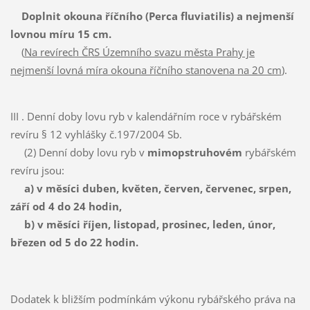
Doplnit okouna říčního (Perca fluviatilis) a nejmenší
lovnou míru 15 cm.
(
Na revírech ČRS Územního svazu města Prahy je
nejmenší lovná míra okouna říčního stanovena na 20 cm
).
III . Denní doby lovu ryb v kalendářním roce v rybářském
revíru § 12 vyhlášky č.197/2004 Sb.
(2) Denní doby lovu ryb v
mimopstruhovém
rybářském
revíru jsou:
a) v měsíci duben, květen, červen, červenec, srpen,
září od 4 do 24 hodin,
b) v měsíci říjen, listopad, prosinec, leden, únor,
březen od 5 do 22 hodin.
Dodatek k bližším podmínkám výkonu rybářského práva na