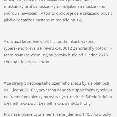
muškařský prut s muškařským navijákem a muškařskou
šnůrou s návazcem. V tomto období je dále zakázáno použít
jakékoliv zátěže umístěné mimo tělo mušky.
* dochází ke změně v bližších podmínkách výkonu
rybářského práva u P revíru č.403012 Záhořanský potok 1 –
tento revír i se všemi svými přítoky bude od 1.ledna 2018
chovný – lov ryb zakázán.
*
ze strany Středočeského územního svazu byla s platností
od 1.ledna 2018 vypovězena dohoda o společném rybolovu
na územní povolenky na vybraných revírech Středočeského
územního svazu a Územního svazu města Prahy.
Pro naše rybáře to znamená, že přijdeme o 1 450 ha plochy