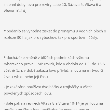
z denní doby lovu pro revíry Labe 20, Sázava 5, Vltava 6 a
Vltava 10-14,
*
podařilo se výhodně získat do pronájmu 9 vodních ploch o
rozloze 30 ha jak pro rybochov, tak pro sportovní účely,
*
dochází ke změně v bližších podmínkách výkonu
rybářského práva u MP revírů, kde v období od 1.1. do 15.6.
včetně (tzn. v době zákazu lovu přívlačí a lovu na mrtvou či
živou rybku nebo její část) :
- je zakázáno používat dvojháčky a trojháčky u všech
povolených způsobech lovu,
- dále pak na revírech Vltava 8 a Vltava 10-14 je při lovu na
umělou mušku a lovu muškařením povolen pouze