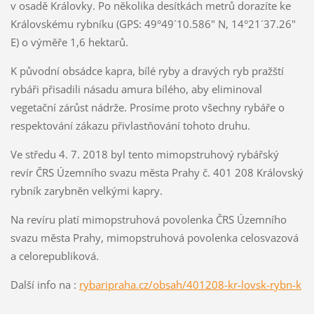
v osadě Královky. Po několika desítkách metrů dorazíte ke
Královskému rybníku (GPS: 49°49´10.586" N, 14°21´37.26"
E) o výměře 1,6 hektarů.
K původní obsádce kapra, bílé ryby a dravých ryb pražští
rybáři přisadili násadu amura bílého, aby eliminoval
vegetační zárůst nádrže. Prosíme proto všechny rybáře o
respektování zákazu přivlastňování tohoto druhu.
Ve středu 4. 7. 2018 byl tento mimopstruhový rybářský
revír ČRS Územního svazu města Prahy č. 401 208 Královský
rybník zarybněn velkými kapry.
Na revíru platí mimopstruhová povolenka ČRS Územního
svazu města Prahy, mimopstruhová povolenka celosvazová
a celorepubliková.
Další info na :
rybaripraha.cz/obsah/401208-kr-lovsk-rybn-k