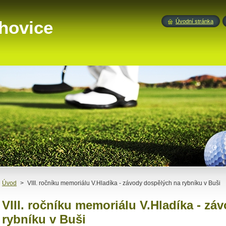
hovice
Úvodní stránka
Úvod
>
VIII. ročníku memoriálu V.Hladíka - závody dospělých na rybníku v Buši
VIII. ročníku memoriálu V.Hladíka - z
rybníku v Buši