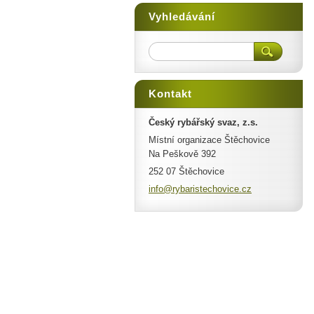
Vyhledávání
Kontakt
Český rybářský svaz, z.s.
Místní organizace Štěchovice
Na Peškově 392
252 07 Štěchovice
info@ryb
aristech
ovice.cz