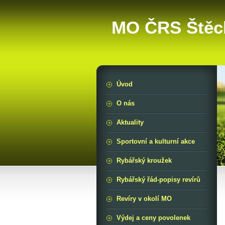
MO ČRS Štěc
Úvod
O nás
Aktuality
Sportovní a kulturní akce
Rybářský kroužek
Rybářský řád-popisy revírů
Revíry v okolí MO
Výdej a ceny povolenek