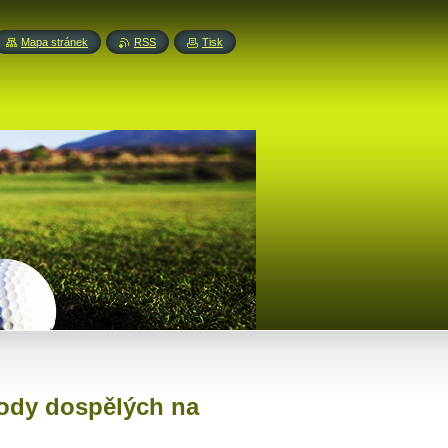
Mapa stránek
RSS
Tisk
ávody dospělých na