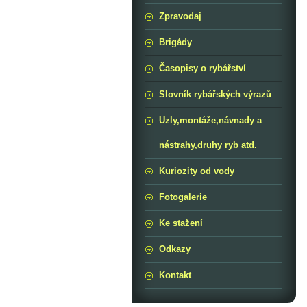
Zpravodaj
Brigády
Časopisy o rybářství
Slovník rybářských výrazů
Uzly,montáže,návnady a
nástrahy,druhy ryb atd.
Kuriozity od vody
Fotogalerie
Ke stažení
Odkazy
Kontakt