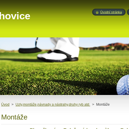
hovice
Úvodní stránka
Úvod
>
Uzly,montáže,návnady a nástrahy,druhy ryb atd.
>
Montáže
Montáže