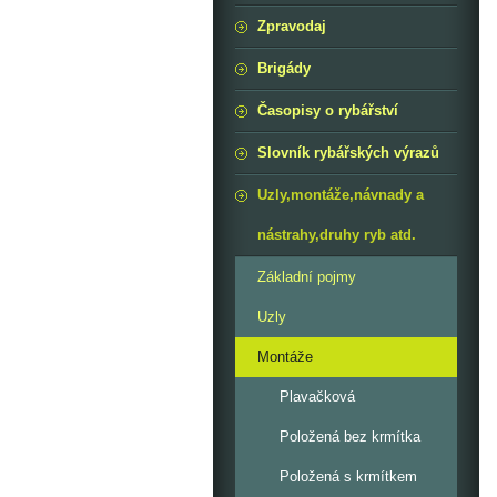
Zpravodaj
Brigády
Časopisy o rybářství
Slovník rybářských výrazů
Uzly,montáže,návnady a
nástrahy,druhy ryb atd.
Základní pojmy
Uzly
Montáže
Plavačková
Položená bez krmítka
Položená s krmítkem