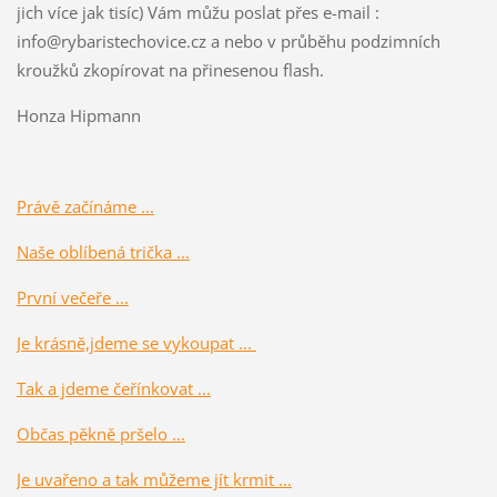
jich více jak tisíc) Vám můžu poslat přes e-mail :
info@rybaristechovice.cz a nebo v průběhu podzimních
kroužků zkopírovat na přinesenou flash.
Honza Hipmann
Právě začínáme ...
Naše oblíbená trička ...
První večeře ...
Je krásně,jdeme se vykoupat ...
Tak a jdeme čeřínkovat ...
Občas pěkně pršelo ...
Je uvařeno a tak můžeme jít krmit ...